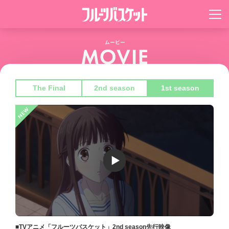
The Final
2nd season
1st season
■TVアニメ「フルーツバスケット」2nd season先行映像