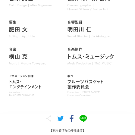
【
利用者情報の外部送信
】