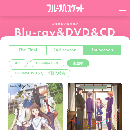
The Final
2nd season
1st season
ALL
Blu-ray&DVD
主題歌
Blu-ray&DVDシリーズ購入特典