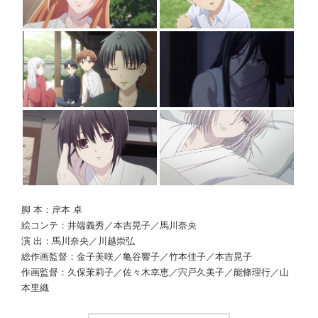
脚 本：岸本 卓
絵コンテ：井端義秀／本吉晃子／馬川奈央
演 出：馬川奈央／川越崇弘
総作画監督：金子美咲／亀谷響子／竹本佳子／本吉晃子
作画監督：久保茉莉子／佐々木幸恵／宍戸久美子／能條理行／山
本里織