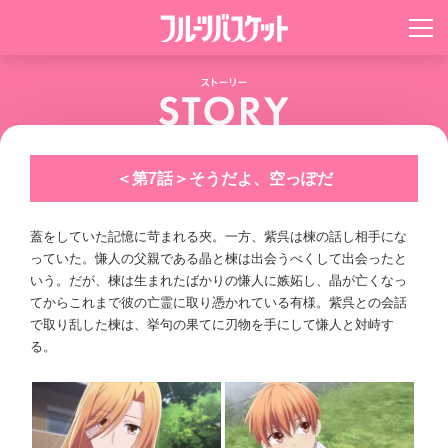
＜第7話＞そうだよ、空っぽだ
蓋をしていた記憶に苛まれる夾。一方、紫呉は楝の話し相手にな
っていた。慊人の父親である晶と楝は出会うべくして出会ったと
いう。だが、楝は生まれたばかりの慊人に嫉妬し、晶が亡くなっ
てからこれまで彼の亡霊に取り憑かれている有様。紫呉との会話
で取り乱した楝は、挙句の果てに刃物を手にして慊人と対峙す
る。