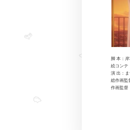
脚 本：岸
絵コンテ
演 出：
総作画監
作画監督