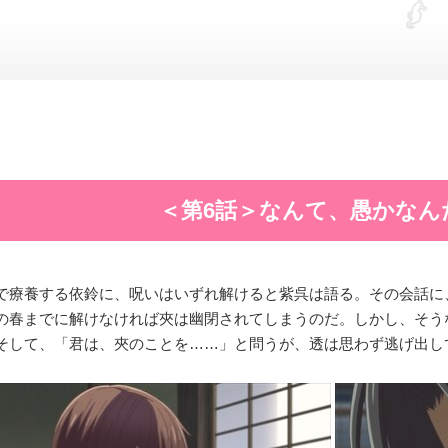
＜第6話＞なんて、愚かなん
で療養する依鈴に、呪いはいずれ解けると紫呉は語る。その会話に
の春までに解けなければ夾は幽閉されてしまうのだ。しかし、そう
そして、「君は、夾のことを……」と問うが、透は思わず逃げ出し