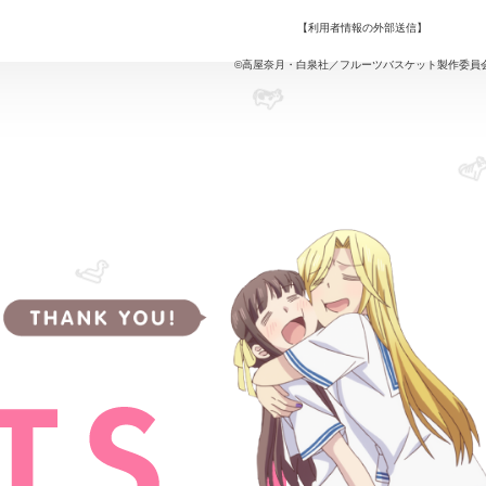
【
利用者情報の外部送信
】
©高屋奈月・白泉社／フルーツバスケット製作委員