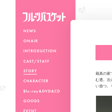
藉真の家
む透。次
い放つ。