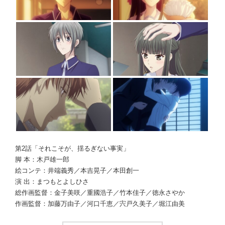
第2話「それこそが、揺るぎない事実」
脚 本：木戸雄一郎
絵コンテ：井端義秀／本吉晃子／本田創一
演 出：まつもとよしひさ
総作画監督：金子美咲／重國浩子／竹本佳子／徳永さやか
作画監督：加藤万由子／河口千恵／宍戸久美子／堀江由美