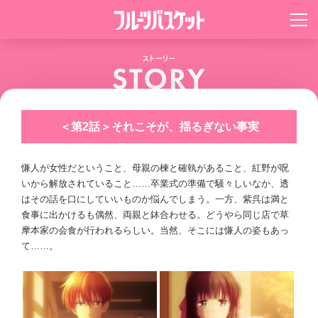
＜第2話＞それこそが、揺るぎない事実
慊人が女性だということ、母親の楝と確執があること、紅野が呪
いから解放されていること……卒業式の準備で騒々しいなか、透
はその話を口にしていいものか悩んでしまう。一方、紫呉は満と
食事に出かけるも偶然、両親と鉢合わせる。どうやら同じ店で草
摩本家の会食が行われるらしい。当然、そこには慊人の姿もあっ
て……。