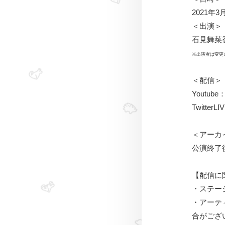
2021年3
＜出演＞
石見舞菜
※出演者は変更
＜配信＞
Youtube
TwitterL
＜アーカ
公演終了後
【配信に
・ステー
・アーテ
合がござ