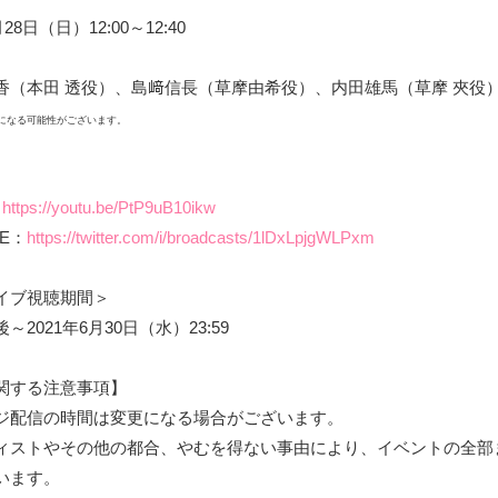
月28日（日）12:00～12:40
香（本田 透役）、島﨑信長（草摩由希役）、内田雄馬（草摩 夾役
になる可能性がございます。
：
https://youtu.be/PtP9uB10ikw
IVE：
https://twitter.com/i/broadcasts/1lDxLpjgWLPxm
イブ視聴期間＞
～2021年6月30日（水）23:59
関する注意事項】
ジ配信の時間は変更になる場合がございます。
ィストやその他の都合、やむを得ない事由により、イベントの全部
います。