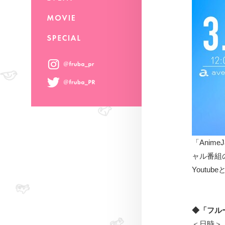
「Anim
ャル番組
Youtu
◆「フル
＜日時＞