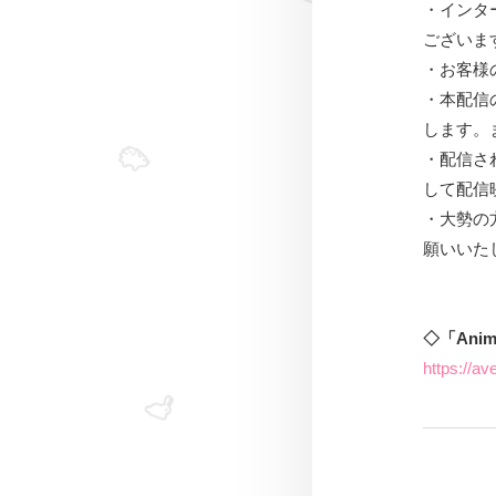
・インタ
ございま
・お客様
・本配信
します。
・配信さ
して配信
・大勢の
願いいた
◇
「Ani
https://av