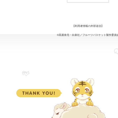
【
利用者情報の外部送信
】
©高屋奈月・白泉社／フルーツバスケット製作委員