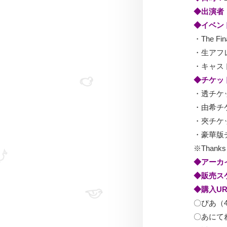
◆出演者
◆イベン
・The F
・生ア
・キャス
◆チケッ
・透チケッ
・由希チケ
・夾チケッ
・豪華版チ
※Tha
◆アーカ
◆販売ス
◆購入UR
〇ぴあ（
〇あにて