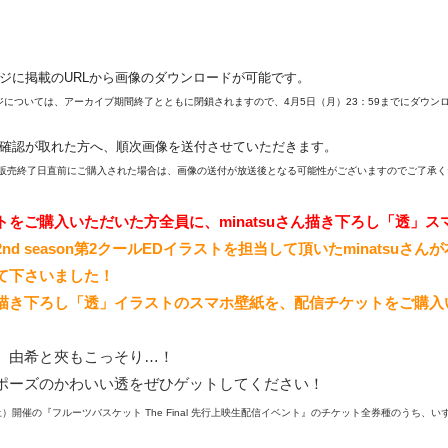
に掲載のURLから画像のダウンロードが可能です。
については、
アーカイブ期間終了とともに閉鎖されますので、4月5日（月）
23：59までにダウ
確認が取れた方へ、順次画像を送付させていただきます。
販売終了日直前にご購入された場合は、
画像の送付が放送後となる可能性がございますのでご了承く
トをご購入いただいた方全員に、minatsuさん描き下ろし「透」
nd season第2クールEDイラストを担当して頂いたminat
suさん
て下さいました！
描き下ろし「透」イラストのスマホ壁紙を、
配信チケットをご購入
、由希と夾もこっそり…！
ポーズのかわいい透をぜひゲットしてください！
土）開催の『フルーツバスケット The Final 先行上映生配信イベント』のチケット全券種のうち、
い