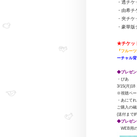
・透チケ
・由希チ
・夾チケ
・豪華版
★チケット
『フルーツ
ーチャル背
◆プレゼン
・ぴあ
3/15(月)
※視聴ペー
・あにてれ
ご購入の確
(送付まで
◆プレゼン
WEB用の