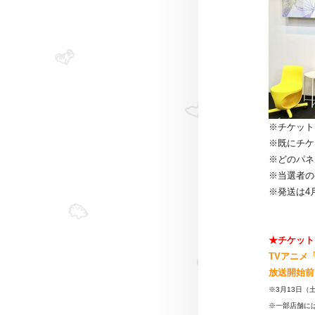
※
チケット
※既にチ
※どのパ
※当選者の
※発送は4
★チケット
TVアニメ「
放送開始前
※3月13日（
※一部店舗に