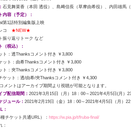
：
石見舞菜香（本田 透役）、島﨑信長（草摩由希役）、内田雄馬（
ト内容（予定）：
inal第1話特別編集版上映
フレコ
★NEW★
ト振り返りトーク など
ト（税込）：
ト：透Thanksコメント付き ￥3,800
ット：由希Thanksコメント付き ￥3,800
ト：夾Thanksコメント付き ￥3,800
ケット：透/由希/夾Thanksコメント付き ￥4,300
nksコメントはアーカイブ期間より視聴が可能となります。
イブ配信期間：
2021年3月15日（月）18：00～2021年4月5日(月）2
ケジュール：
2021年2月19日（金）18：00～2021年4月5日（月）22
L：
4種チケット共通URL）：
https://w.pia.jp/t/fruba-final/
れ：