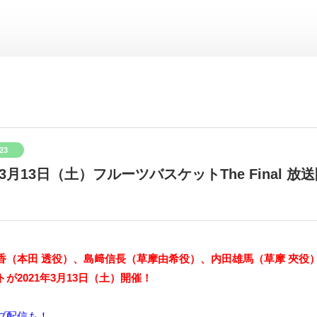
/23
年3月13日（土）フルーツバスケットThe Final
（本田 透役）、島﨑信長（草摩由希役）、内田雄馬（草摩 夾役）の3名
が2021年3月13日（土）開催！
ブ配信も！