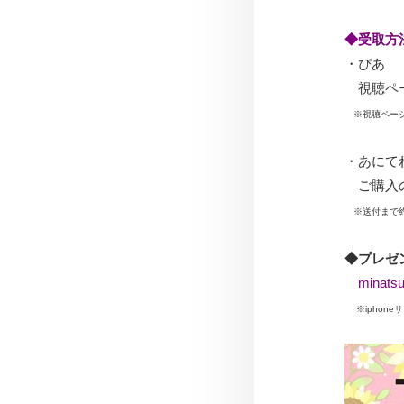
◆受取方
・ぴあ
視聴ペー
※視聴ページ
・あにて
ご購入の
※送付まで約
◆プレゼ
mina
※iphoneサ