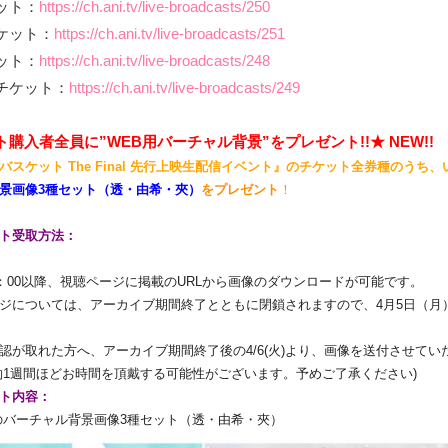
ット：
https://ch.ani.tv/live-broadcasts/250
ケット：
https://ch.ani.tv/live-broadcasts/251
ット：
https://ch.ani.tv/live-broadcasts/248
チケット：
https://ch.ani.tv/live-broadcasts/249
購入者全員に”WEB用バーチャル背景”をプレゼント!!★ NEW!!
バスケット The Final 先行上映生配信イベント』のチケット全券種のうち、
景画
像3種セット（透・由希・夾）
をプレゼント
！
ト受取方法：
18：00以降、
視聴ページに掲載のURLから画像のダウンロードが可能です。
ジについては、
アーカイブ期間終了とともに閉鎖されますので、4月5日（月
認が取れた方へ、アーカイブ期間終了後の4/6(火)
より、画像を送付させてい
約1週間ほどお時間を頂戴する可能性がございます。
予めご了承ください)
ト内容：
バーチャル背景画像3種セット（透・由希・夾）