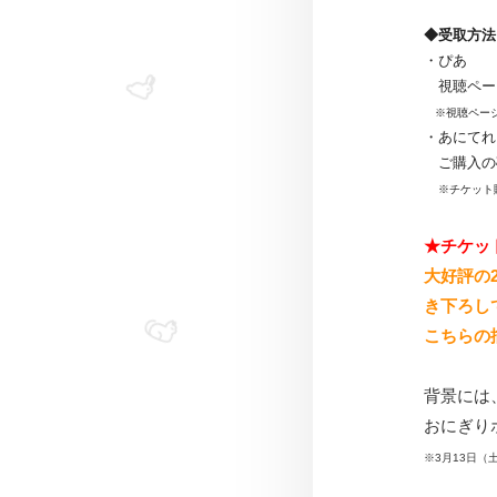
◆受取方法
・ぴあ
視聴ページ
※視聴ページ
・あにてれ
ご購入の
※チケット
★チケッ
大好評の2
き下ろし
こちらの
背景には
おにぎり
※3月13日（