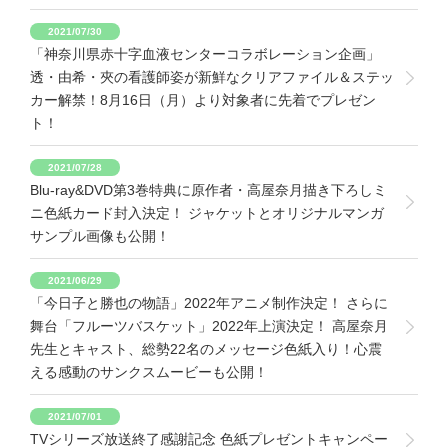
2021/07/30
「神奈川県赤十字血液センターコラボレーション企画」
透・由希・夾の看護師姿が新鮮なクリアファイル＆ステッ
カー解禁！8月16日（月）より対象者に先着でプレゼン
ト！
2021/07/28
Blu-ray&DVD第3巻特典に原作者・高屋奈月描き下ろしミ
ニ色紙カード封入決定！ ジャケットとオリジナルマンガ
サンプル画像も公開！
2021/06/29
「今日子と勝也の物語」2022年アニメ制作決定！ さらに
舞台「フルーツバスケット」2022年上演決定！ 高屋奈月
先生とキャスト、総勢22名のメッセージ色紙入り！心震
える感動のサンクスムービーも公開！
2021/07/01
TVシリーズ放送終了感謝記念 色紙プレゼントキャンペー