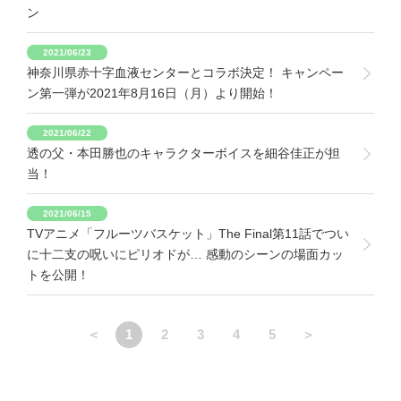
ン
2021/06/23
神奈川県赤十字血液センターとコラボ決定！ キャンペー
ン第一弾が2021年8月16日（月）より開始！
2021/06/22
透の父・本田勝也のキャラクターボイスを細谷佳正が担
当！
2021/06/15
TVアニメ「フルーツバスケット」The Final第11話でつい
に十二支の呪いにピリオドが… 感動のシーンの場面カッ
トを公開！
＜
1
2
3
4
5
＞