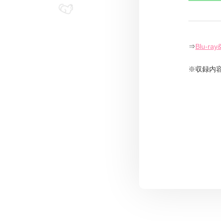
⇒
Blu-
※収録内