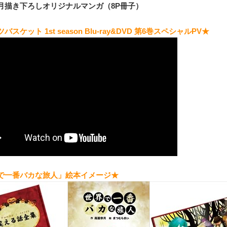
月描き下ろしオリジナルマンガ（8P冊子）
スケット 1st season Blu-ray&DVD 第6巻スペシャルPV
★
で一番バカな旅人」絵本イメージ★