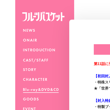
第11話
【初回封
・特殊ス
★「世界
【封入特
・特製ブ