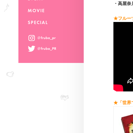
・高屋奈
★フルーツバ
★
「世界