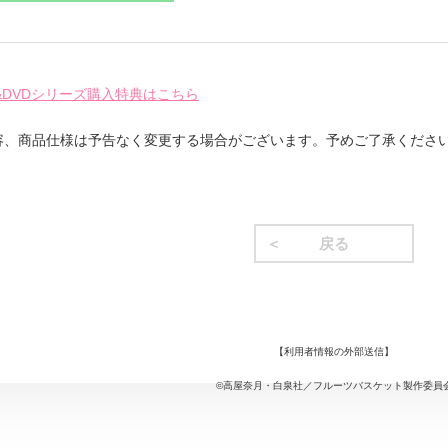
ray&DVDシリーズ購入特典はこちら
容、商品仕様は予告なく変更する場合がございます。予めご了承くださ
戻る
【
利用者情報の外部送信
】
©高屋奈月・白泉社／フルーツバスケット製作委員