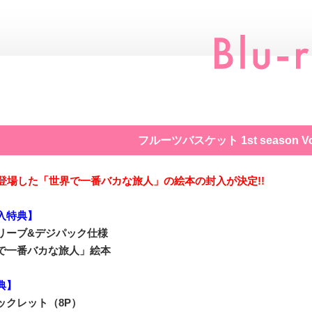
フルーツバスケット 1st season Vo
に登場した「世界で一番バカな旅人」の絵本の封入が決定!!
入特典】
リーブ&デジパック仕様
で一番バカな旅人」絵本
典】
ックレット（8P）